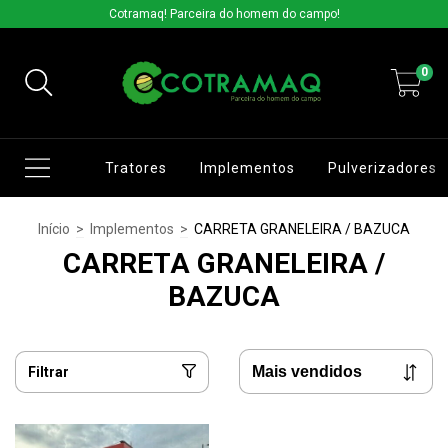
Cotramaq! Parceira do homem do campo!
0
Tratores
Implementos
Pulverizadores
Início
>
Implementos
>
CARRETA GRANELEIRA / BAZUCA
CARRETA GRANELEIRA /
BAZUCA
Filtrar