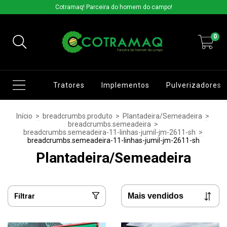
Cotramaq! Parceira do homem do campo!
0
Tratores
Implementos
Pulverizadores
Início
>
breadcrumbs.produto
>
Plantadeira/Semeadeira
>
breadcrumbs.semeadeira
>
breadcrumbs.semeadeira-11-linhas-jumil-jm-2611-sh
>
breadcrumbs.semeadeira-11-linhas-jumil-jm-2611-sh
Plantadeira/Semeadeira
Filtrar