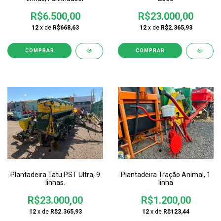
R$6.500,00
R$23.000,00
12
x de
R$668,63
12
x de
R$2.365,93
Plantadeira Tatu PST Ultra, 9
Plantadeira Tração Animal, 1
linhas.
linha
R$23.000,00
R$1.200,00
12
x de
R$2.365,93
12
x de
R$123,44