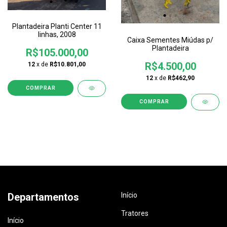
Plantadeira Planti Center 11
linhas, 2008
Caixa Sementes Miúdas p/
Plantadeira
R$105.000,00
R$4.500,00
12
x de
R$10.801,00
12
x de
R$462,90
Departamentos
Início
Tratores
Início